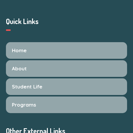
Quick Links
Home
About
Student Life
Programs
Other External Links